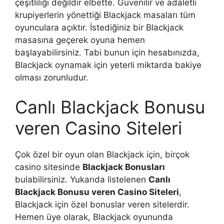
çeşitliliği değildir elbette. Güvenilir ve adaletli
krupiyerlerin yönettiği Blackjack masaları tüm
oyunculara açıktır. İstediğiniz bir Blackjack
masasına geçerek oyuna hemen
başlayabilirsiniz. Tabi bunun için hesabınızda,
Blackjack oynamak için yeterli miktarda bakiye
olması zorunludur.
Canlı Blackjack Bonusu
veren Casino Siteleri
Çok özel bir oyun olan Blackjack için, birçok
casino sitesinde
Blackjack Bonusları
bulabilirsiniz. Yukarıda listelenen
Canlı
Blackjack Bonusu veren Casino Siteleri
,
Blackjack için özel bonuslar veren sitelerdir.
Hemen üye olarak, Blackjack oyununda