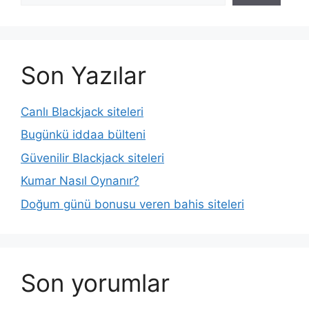
Son Yazılar
Canlı Blackjack siteleri
Bugünkü iddaa bülteni
Güvenilir Blackjack siteleri
Kumar Nasıl Oynanır?
Doğum günü bonusu veren bahis siteleri
Son yorumlar