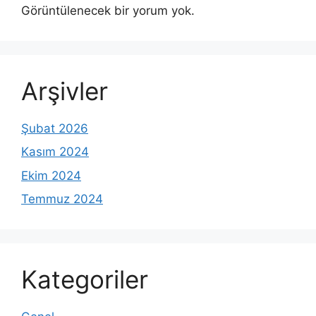
Görüntülenecek bir yorum yok.
Arşivler
Şubat 2026
Kasım 2024
Ekim 2024
Temmuz 2024
Kategoriler