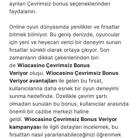
ayrılan Çevrimsiz bonus seçeneklerinden
faydalanın.
Online oyun dünyasında yenilikler ve fırsatlar
bitmek bilmiyor. Bu geniş denizde, oyuncular
için yeni ve heyecan verici bir deneyim sunan
fırsatlar sürekli olarak ortaya çıkıyor. Son
zamanların dikkat çekenlerinden biri
de
Wiocasino Çevrimsiz Bonus
Veriyor
oluşu.
Wiocasino Çevrimsiz Bonus
Veriyor avantajları
ile gelen bu fırsat,
kullanıcılarına daha esnek bir oyun deneyimi
sunma hedefinde. Özellikle çevrim şartı
olmadan sunulan bu bonus, kullanıcılar arasında
önemli bir cazibe merkezi haline
geldi.
Wiocasino Çevrimsiz Bonus Veriyor
kampanyası
ile ilgili detayları incelemek, bu
fırsattan nasıl yararlanabileceğinizi öğrenmek