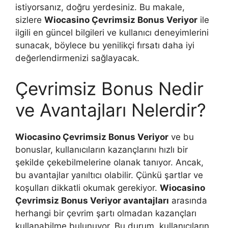
istiyorsanız, doğru yerdesiniz. Bu makale,
sizlere
Wiocasino Çevrimsiz Bonus Veriyor
ile
ilgili en güncel bilgileri ve kullanıcı deneyimlerini
sunacak, böylece bu yenilikçi fırsatı daha iyi
değerlendirmenizi sağlayacak.
Çevrimsiz Bonus Nedir
ve Avantajları Nelerdir?
Wiocasino Çevrimsiz Bonus Veriyor
ve bu
bonuslar, kullanıcıların kazançlarını hızlı bir
şekilde çekebilmelerine olanak tanıyor. Ancak,
bu avantajlar yanıltıcı olabilir. Çünkü şartlar ve
koşulları dikkatli okumak gerekiyor.
Wiocasino
Çevrimsiz Bonus Veriyor avantajları
arasında
herhangi bir çevrim şartı olmadan kazançları
kullanabilme bulunuyor. Bu durum, kullanıcıların