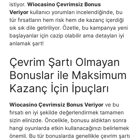
istiyor.
Wiocasino Çevrimsiz Bonus
Veriyor
kullanıcı yorumları incelendiğinde, bu
tür fırsatların hem risk hem de kazanç içerdiği
sık sık dile getiriliyor. Özetle, bu kampanya yeni
başlayanlar için cazip olabilir ama detayları iyi
anlamak şart!
Çevrim Şartı Olmayan
Bonuslar ile Maksimum
Kazanç İçin İpuçları
Wiocasino Çevrimsiz Bonus Veriyor
ve bu
fırsatı en iyi şekilde değerlendirmek tamamen
sizin elinizde. Öncelikle, bonusu aldıktan sonra
hangi oyunlarda etkin kullanacağınızı belirlemek
önemli. Bu tür bonuslarda genellikle çevrim şartı