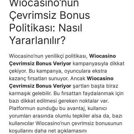
Wiocasino’nun
Çevrimsiz Bonus
Politikası: Nasıl
Yararlanılır?
Wiocasino’nun yenilikçi politikası,
Wiocasino
Çevrimsiz Bonus Veriyor
kampanyasıyla dikkat
çekiyor. Bu kampanya, oyunculara ekstra
kazanç fırsatları sunuyor. Ancak
Wiocasino
Çevrimsiz Bonus Veriyor
şartları başta biraz
karmaşık gelebilir. Bu fırsattan faydalanmak için
bazı dikkat edilmesi gereken noktalar var.
Platformun sunduğu bu avantaj, kullanıcı
yorumları arasında olumlu tepkiler alsa da, bazı
kullanıcılar Wiocasino’nun çevrimsiz bonusunun
koşullarını daha net açıklamasını