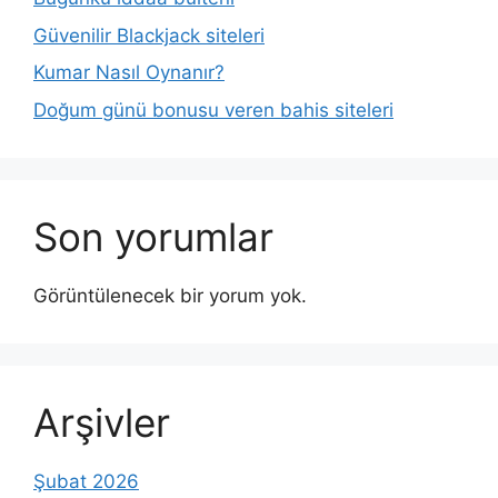
Güvenilir Blackjack siteleri
Kumar Nasıl Oynanır?
Doğum günü bonusu veren bahis siteleri
Son yorumlar
Görüntülenecek bir yorum yok.
Arşivler
Şubat 2026