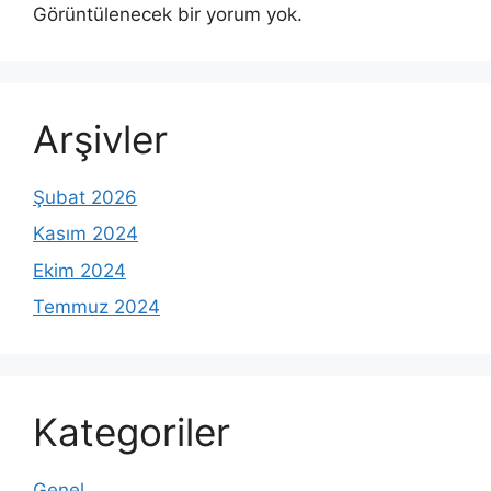
Görüntülenecek bir yorum yok.
Arşivler
Şubat 2026
Kasım 2024
Ekim 2024
Temmuz 2024
Kategoriler
Genel